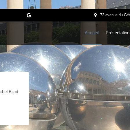
72 avenue du Gén
Accueil
Présentation
chel Bizot