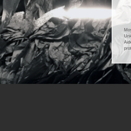
Moy
Uni
Ai
pro