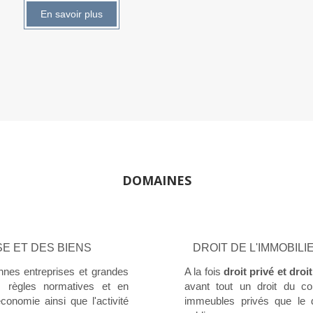
En savoir plus
DOMAINES
SE ET DES BIENS
DROIT DE L'IMMOBIL
nes entreprises et grandes
A la fois
droit privé et droi
s règles normatives et en
avant tout un droit du co
économie ainsi que l'activité
immeubles privés que le 