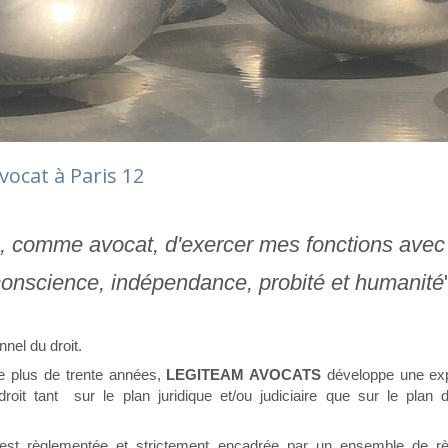
ocat à Paris 12
e, comme avocat, d'exercer mes fonctions avec 
conscience, indépendance, probité et humanité
nel du droit.
e plus de trente années,
LEGITEAM AVOCATS
développe une exp
roit tant sur le plan juridique et/ou judiciaire que sur le plan 
 est règlementée et strictement encadrée par un ensemble de rè