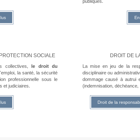
publiques.
lus
En
A PROTECTION SOCIALE
DROIT DE L
ns collectives,
le droit du
La mise en jeu de la respo
'emploi, la santé, la sécurité
disciplinaire ou administrativ
tion professionnelle sous le
dommage causé à autrui e
 et judiciaires.
(indemnisation, déchéance, in
lus
Droit de la responsabil