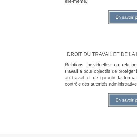
elle-même.
En savoir p
DROIT DU TRAVAIL ET DE L
Relations individuelles ou relatio
travail
a pour objectifs de protéger l
au travail et de garantir la forma
contrôle des autorités administratives
En savoir p