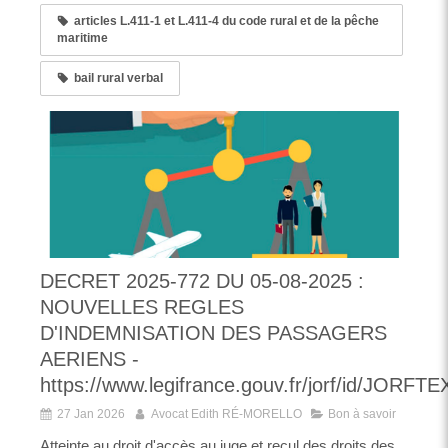
articles L.411-1 et L.411-4 du code rural et de la pêche
maritime
bail rural verbal
DECRET 2025-772 DU 05-08-2025 :
NOUVELLES REGLES
D'INDEMNISATION DES PASSAGERS
AERIENS -
https://www.legifrance.gouv.fr/jorf/id/JORF
27 Jan 2026
Avocat Edith RÉ-MORELLO
Bon à savoir
Atteinte au droit d'accès au juge et recul des droits des