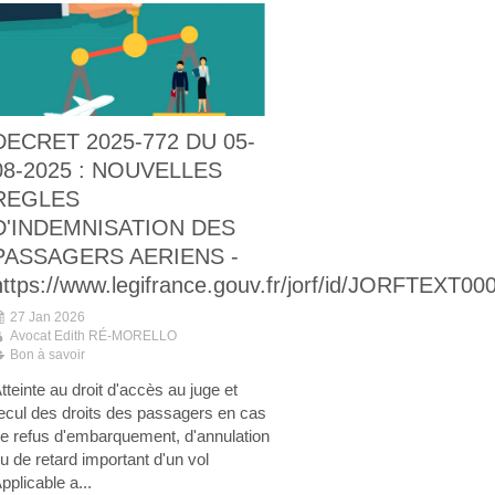
DECRET 2025-772 DU 05-
08-2025 : NOUVELLES
REGLES
D'INDEMNISATION DES
PASSAGERS AERIENS -
https://www.legifrance.gouv.fr/jorf/id/JORFTEXT0
27 Jan 2026
Avocat Edith RÉ-MORELLO
Bon à savoir
tteinte au droit d'accès au juge et
ecul des droits des passagers en cas
e refus d'embarquement, d'annulation
u de retard important d'un vol
pplicable a...