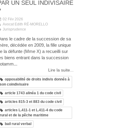
PAR UN SEUL INDIVISAIRE
?
02 Fév 2026
Avocat Edith RÉ-MORELLO
Jurisprudence
ans le cadre de la succession de sa
ère, décédée en 2009, la fille unique
e la défunte (Mme X) a recueilli sur
es biens entrant dans la succession
otamm...
Lire la suite...
opposabilité de droits indivis donnés à
son coindivisaire
article 1743 alinéa 1 du code civil
articles 815-3 et 883 du code civil
articles L.411-1 et L.411-4 du code
rural et de la pêche maritime
bail rural verbal