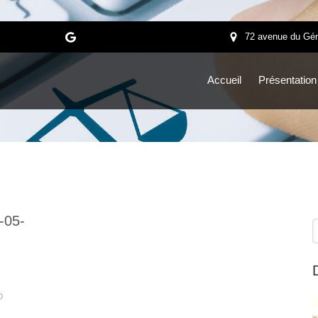
72 avenue du Gén
Accueil
Présentation
-05-
R
O