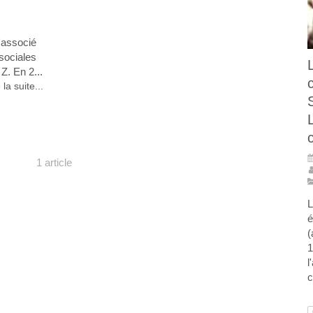
'associé
sociales
 Z. En 2...
 la suite...
1 article
L
é
(
1
l
c