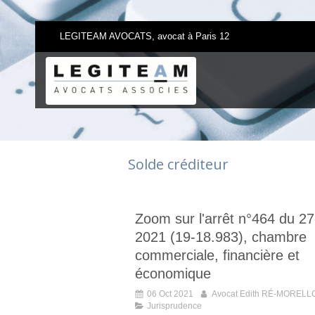
LEGITEAM AVOCATS, avocat à Paris 12
Solde créditeur
Zoom sur l'arrêt n°464 du 27
2021 (19-18.983), chambre
commerciale, financière et
économique
06 Oct 2021
Avocat Edith RÉ-MORELL
Jurisprudence