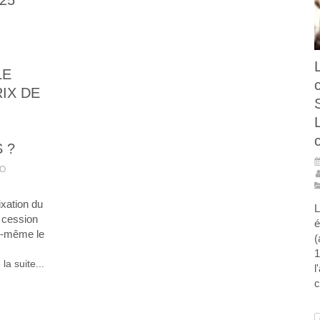
025
LE
RIX DE
 ?
LO
ixation du
L
e cession
é
ui-même le
(
1
 la suite...
l
c