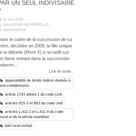
PAR UN SEUL INDIVISAIRE
?
02 Fév 2026
Avocat Edith RÉ-MORELLO
Jurisprudence
ans le cadre de la succession de sa
ère, décédée en 2009, la fille unique
e la défunte (Mme X) a recueilli sur
es biens entrant dans la succession
otamm...
Lire la suite...
opposabilité de droits indivis donnés à
son coindivisaire
article 1743 alinéa 1 du code civil
articles 815-3 et 883 du code civil
articles L.411-1 et L.411-4 du code
rural et de la pêche maritime
bail rural verbal