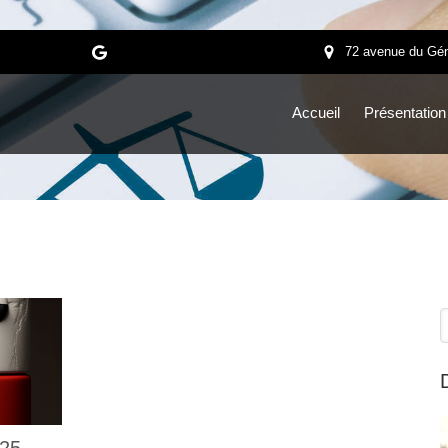
72 avenue du Gén
Accueil
Présentation
R