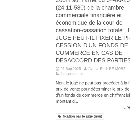
Zoom sur l'arrêt du 04-06-2
(24.11-580) de la chambre
commerciale financière et
économique de la cour de
cassation-cassation totale : 
JUGE PEUT-IL FIXER LE P
CESSION D'UN FONDS DE
COMMERCE EN CAS DE
DESACCORD DES PARTIES
01 Sep 2025
Avocat Edith RÉ-MOREL
Jurisprudence
Non, le juge ne peut pas procéder à la f
prix de vente pour déterminer le prix d
d’un fonds de commerce en chiffrant l
montant d...
Lire
fixation par le juge (non)