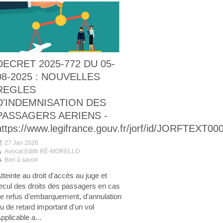
DECRET 2025-772 DU 05-
08-2025 : NOUVELLES
REGLES
D'INDEMNISATION DES
PASSAGERS AERIENS -
https://www.legifrance.gouv.fr/jorf/id/JORFTEXT0
27 Jan 2026
Avocat Edith RÉ-MORELLO
Bon à savoir
tteinte au droit d'accès au juge et
ecul des droits des passagers en cas
e refus d'embarquement, d'annulation
u de retard important d'un vol
pplicable a...