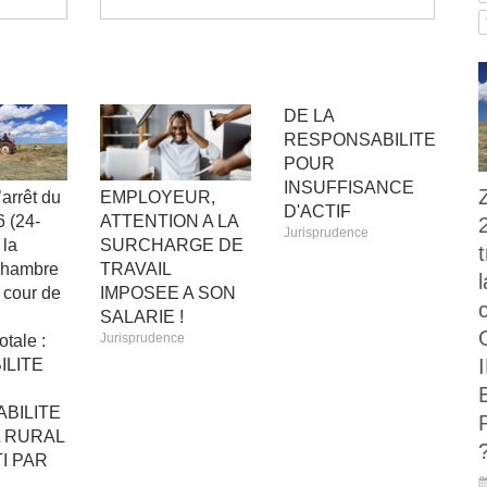
DE LA
RESPONSABILITE
POUR
INSUFFISANCE
arrêt du
EMPLOYEUR,
D'ACTIF
 (24-
ATTENTION A LA
Jurisprudence
 la
SURCHARGE DE
 chambre
TRAVAIL
a cour de
IMPOSEE A SON
SALARIE !
Jurisprudence
otale :
ILITE
BILITE
L RURAL
I PAR