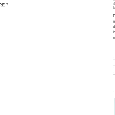
RE ?
e
D
m
d
l
n