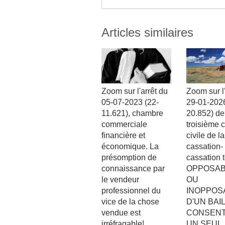
Articles similaires
Zoom sur l'arrêt du
Zoom sur l’
05-07-2023 (22-
29-01-2026
11.621), chambre
20.852) de
commerciale
troisième
financière et
civile de l
économique. La
cassation-
présomption de
cassation t
connaissance par
OPPOSAB
le vendeur
OU
professionnel du
INOPPOSA
vice de la chose
D'UN BAI
vendue est
CONSENT
irréfragable!
UN SEUL