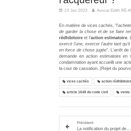
23 Jan 2023
Avocat Edith RÉ
En matière de vices cachés, "l
'achete
de garder la chose et de se faire re
rédhibitoire
et l'
action estimatoire
.
exercé l'une, exercer l'autre tant qu
en force de chose jugée
". L'arrêt d
demande en action estimatoire en s
condamnation ayant accueilli une acti
la cour de cassation. (Rejet du pourvo
vices cachés
action rédhibitoire
article 1648 du code civil
vente
Précédent
La notification du projet de cession de parts d'une SARL prévue à l'article L.223-14 du code de commerce est impérative