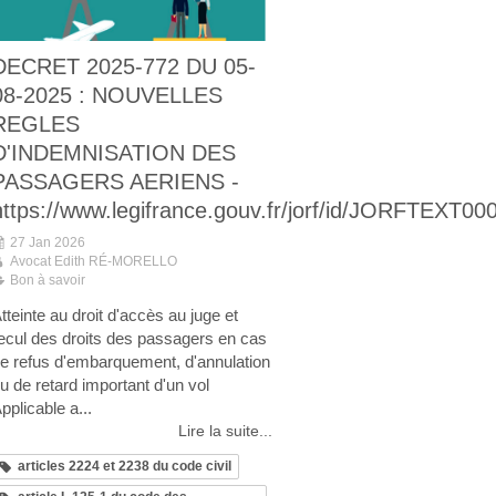
DECRET 2025-772 DU 05-
08-2025 : NOUVELLES
REGLES
D'INDEMNISATION DES
PASSAGERS AERIENS -
https://www.legifrance.gouv.fr/jorf/id/JORFTEXT0
27 Jan 2026
Avocat Edith RÉ-MORELLO
Bon à savoir
tteinte au droit d'accès au juge et
ecul des droits des passagers en cas
e refus d'embarquement, d'annulation
u de retard important d'un vol
pplicable a...
Lire la suite...
articles 2224 et 2238 du code civil