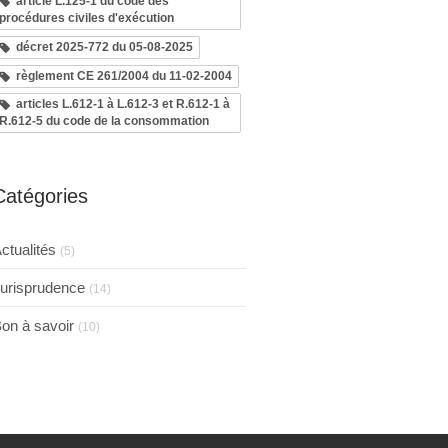
article L.125-1 du code des
procédures civiles d'exécution
décret 2025-772 du 05-08-2025
règlement CE 261/2004 du 11-02-2004
articles L.612-1 à L.612-3 et R.612-1 à
R.612-5 du code de la consommation
Catégories
ctualités
(5)
urisprudence
(14)
on à savoir
(10)