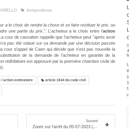
-MORELLO
Jurisprudence
ur a le choix de rendre la chose et se faire restituer le prix, ou
ndre une partie du prix
.". L'acheteur a le choix entre l'
action
 La cour de cassation rappelle que l'acheteur peut "
après avoir
'il n'a pas été statué sur sa demande par une décision passée
e la cour d'appel de Caen qui décide que n'est pas nouvelle la
ubstitution de la demande de l'acheteur en garantie de la
on rédhibitoire est approuvé par la première chambre civile de
L
i).
é
(
 / action estimatoire
article 1644 du code civil
1
l
c
Suivant
Zoom sur l'arrêt du 05-07-2023 (22-11.621), chambre commerciale financière et économique. La présomption de connaissance par le vendeur professionnel du vice de la chose vendue est irréfragable!