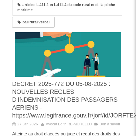
articles L.411-1 et L.411-4 du code rural et de la pêche
maritime
bail rural verbal
DECRET 2025-772 DU 05-08-2025 :
NOUVELLES REGLES
D'INDEMNISATION DES PASSAGERS
AERIENS -
https://www.legifrance.gouv.fr/jorf/id/JORF
27 Jan 2026
Avocat Edith RÉ-MORELLO
Bon à savoir
Atteinte au droit d'accès au juge et recul des droits des